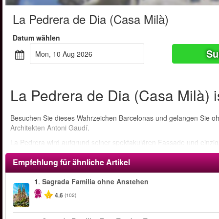
La Pedrera de Dia (Casa Milà)
Datum wählen
Su
Mon, 10 Aug 2026
La Pedrera de Dia (Casa Milà) i
Besuchen Sie dieses Wahrzeichen Barcelonas und gelangen Sie ohn
Architekten Antoni Gaudí.
La Pedrera wird aufgrund seiner spektakulären Fassade und einzi
Jahrhunderts bezeichnet
Empfehlung für ähnliche Artikel
1.
Sagrada Familia ohne Anstehen
4.6
(102)