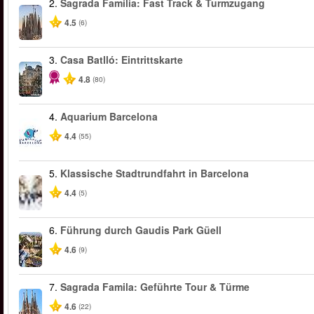
2.
Sagrada Familia: Fast Track & Turmzugang
4.5
(6)
3.
Casa Batlló: Eintrittskarte
4.8
(80)
4.
Aquarium Barcelona
4.4
(55)
5.
Klassische Stadtrundfahrt in Barcelona
4.4
(5)
6.
Führung durch Gaudis Park Güell
4.6
(9)
7.
Sagrada Famila: Geführte Tour & Türme
4.6
(22)