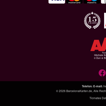
Höchste Kr
© Dun & Br
Telefon
:
E-mail
:
h
© 2026
BarcelonaKarten.de
, Alle Rec
Ticmates Da