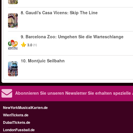
8.
Gaudí's Casa Vicens: Skip The Line
9.
Barcelona Zoo: Umgehen Sie die Warteschlange
3.0
(1)
10.
Montjuic Seilbahn
Abonnieren Sie unseren Newsletter
Sie erhalten speziell
NewYorkMusicalKarten.de
WienTickets.de
DubaiTickets.de
LondonFussball.de