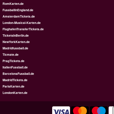
RomKarten.de
FussballinEngland.de
AmsterdamTickets.de
London-Musical-Karten.de
FlughafenTransferTickets.de
TicketsInBerlin.de
NewYorkKarten.de
Madridfussball.de
Ticmate.de
PragTickets.de
ItalienFussball.de
BarcelonaFussball.de
MadridTickets.de
ParisKarten.de
LondonKarten.de