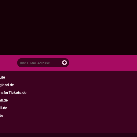
.de
gland.de
nsferTickets.de
ll.de
ll.de
de