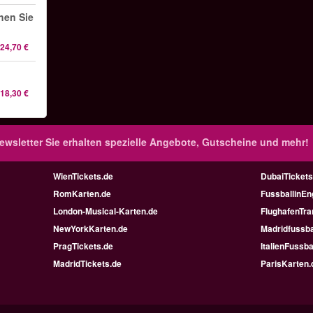
hen Sie
24,70 €
18,30 €
ewsletter
Sie erhalten spezielle Angebote, Gutscheine und mehr!
WienTickets.de
DubaiTickets
RomKarten.de
FussballinEn
London-Musical-Karten.de
FlughafenTra
NewYorkKarten.de
Madridfussba
PragTickets.de
ItalienFussba
MadridTickets.de
ParisKarten.