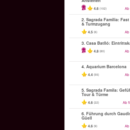
Anstehen
4.6
Ab
(102)
2.
Sagrada Familia: Fast
& Turmzugang
4.5
Ab
(6)
3.
Casa Batlló: Eintrittsk
4.8
Ab
(80)
4.
Aquarium Barcelona
4.4
Ab
(55)
5.
Sagrada Famila: Gefü
Tour & Türme
4.6
Ab
1
(22)
6.
Führung durch Gaudi
Güell
4.6
Ab
(9)