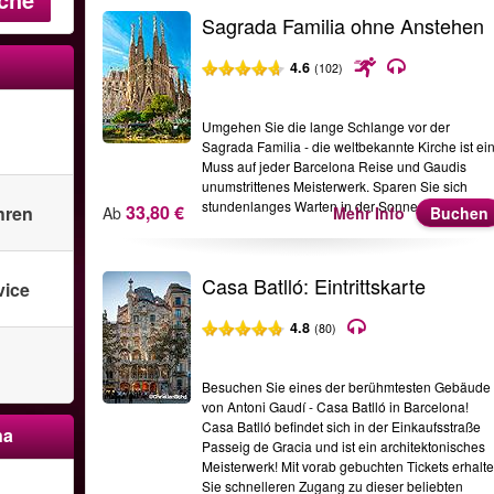
Sagrada Familia ohne Anstehen
4.6
(102)
Umgehen Sie die lange Schlange vor der
Sagrada Familia - die weltbekannte Kirche ist ei
Muss auf jeder Barcelona Reise und Gaudis
unumstrittenes Meisterwerk. Sparen Sie sich
stundenlanges Warten in der Sonne Barcelonas!
33,80 €
hren
Ab
Mehr Info
Buchen
Casa Batlló: Eintrittskarte
vice
4.8
(80)
Besuchen Sie eines der berühmtesten Gebäude
von Antoni Gaudí - Casa Batlló in Barcelona!
Casa Batlló befindet sich in der Einkaufsstraße
na
Passeig de Gracia und ist ein architektonisches
Meisterwerk! Mit vorab gebuchten Tickets erhalt
Sie schnelleren Zugang zu dieser beliebten