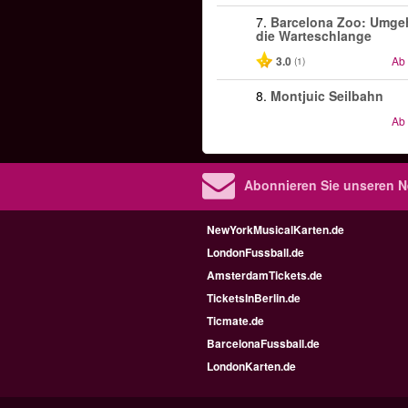
7.
Barcelona Zoo: Umge
die Warteschlange
3.0
Ab
(1)
8.
Montjuic Seilbahn
Ab
Abonnieren Sie unseren N
NewYorkMusicalKarten.de
LondonFussball.de
AmsterdamTickets.de
TicketsInBerlin.de
Ticmate.de
BarcelonaFussball.de
LondonKarten.de