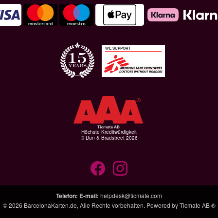
WE SUPPORT
Höchste Kreditwürdigkeit
© Dun & Bradstreet 2026
Telefon
:
E-mail
:
helpdesk@ticmate.com
© 2026
BarcelonaKarten.de
, Alle Rechte vorbehalten. Powered by
Ticmate AB ®