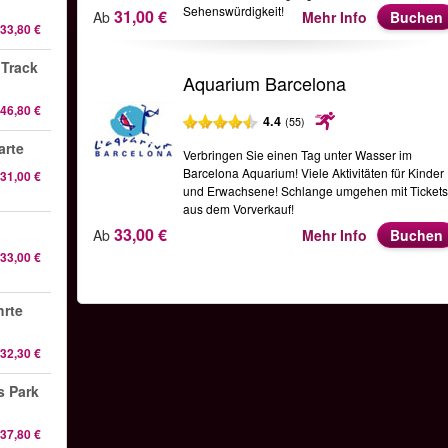
Sehenswürdigkeit!
31,00 €
Ab
Mehr Info
Buchen
33,80 €
 Track
Aquarium Barcelona
46,80 €
4.4
(55)
arte
Verbringen Sie einen Tag unter Wasser im
Barcelona Aquarium! Viele Aktivitäten für Kinder
31,00 €
und Erwachsene! Schlange umgehen mit Ticket
aus dem Vorverkauf!
33,00 €
Ab
Mehr Info
Buchen
33,00 €
hrte
32,30 €
s Park
37,80 €