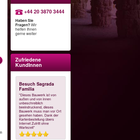
+44 20 3870 3444
Haben Sie
Fragen?
Wir
helfen Ihnen
gerne weiter
n
Zufriedene
KundInnen
Besuch Sagrada
Familia
"Dieses Bauwerk ist von
außen und von innen
unbeschreiblich
beeindruckend, dieses
Bauwerk muss man vor Ort
gesehen haben. Dank der
Kartenbestellung übers
Internet Zutritt ohne
Wartezeit"
en