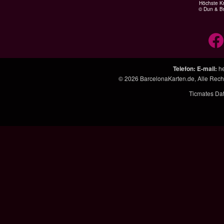
Höchste Kr
© Dun & Br
Telefon
:
E-mail
:
h
© 2026
BarcelonaKarten.de
, Alle Rec
Ticmates Da