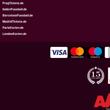
PragTickets.de
ItalienFussball.de
BarcelonaFussball.de
MadridTickets.de
ParisKarten.de
LondonKarten.de