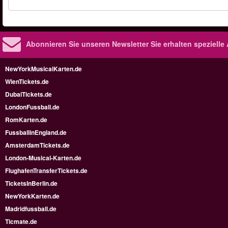
Abonnieren Sie unseren Newsletter
Sie erhalten speziell
NewYorkMusicalKarten.de
WienTickets.de
DubaiTickets.de
LondonFussball.de
RomKarten.de
FussballinEngland.de
AmsterdamTickets.de
London-Musical-Karten.de
FlughafenTransferTickets.de
TicketsInBerlin.de
NewYorkKarten.de
Madridfussball.de
Ticmate.de