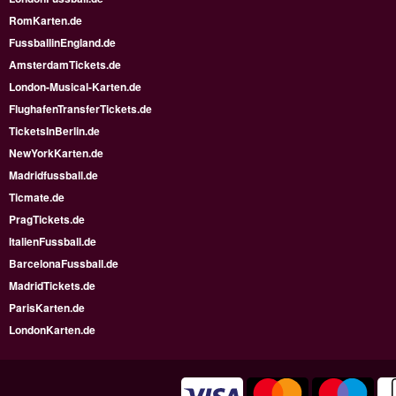
RomKarten.de
FussballinEngland.de
AmsterdamTickets.de
London-Musical-Karten.de
FlughafenTransferTickets.de
TicketsInBerlin.de
NewYorkKarten.de
Madridfussball.de
Ticmate.de
PragTickets.de
ItalienFussball.de
BarcelonaFussball.de
MadridTickets.de
ParisKarten.de
LondonKarten.de