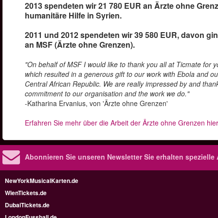
2013 spendeten wir 21 780 EUR an Ärzte ohne Grenz
humanitäre Hilfe in Syrien.
2011 und 2012 spendeten wir 39 580 EUR, davon gi
an MSF (Ärzte ohne Grenzen).
"On behalf of MSF I would like to thank you all at Ticmate for 
which resulted in a generous gift to our work with Ebola and ou
Central African Republic. We are really impressed by and thank
commitment to our organisation and the work we do."
-Katharina Ervanius, von 'Ärzte ohne Grenzen'
Erfahren Sie mehr über die Arbeit der Ärzte ohne Grenzen hier
Abonnieren Sie unseren Newsletter
Sie erhalten speziell
NewYorkMusicalKarten.de
WienTickets.de
DubaiTickets.de
LondonFussball.de