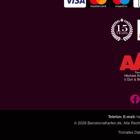
Höchste Kr
© Dun & Br
Telefon
:
E-mail
:
h
© 2026
BarcelonaKarten.de
, Alle Rec
Ticmates Da